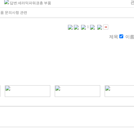
답변:세라믹파워권총 부품
품 문의사항 관련
1
제목
이